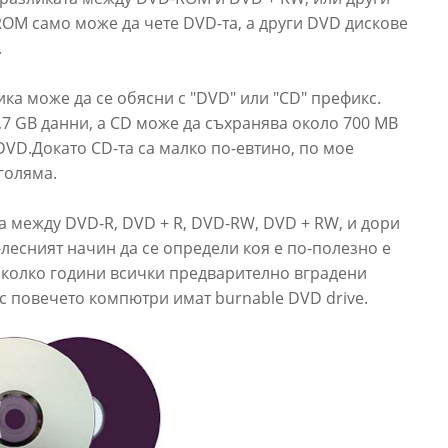
OM само може да чете DVD-та, а други DVD дискове
.
ка може да се обясни с "DVD" или "CD" префикс.
,7 GB данни, а CD може да съхранява около 700 MB
DVD.Докато CD-та са малко по-евтино, по мое
голяма.
ата между DVD-R, DVD + R, DVD-RW, DVD + RW, и дори
-лесният начин да се определи коя е по-полезно е
яколко години всички предварително вградени
 повечето компютри имат burnable DVD drive.