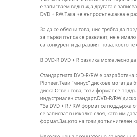
е записваем веднъж,а другата е записва
DVD + RW.Така че въпросът е,каква е р
За да се обясни това, ние трябва да пр
за първи път са се развиват, не е има
са конкуренти да развият това, което т
В DVD-R DVD + R разлика може лесно да 
Стандартната DVD-R/RW е разработена от
Pioneer.Тези "минус" дискове могат да 
диска.Освен това, този формат се подд
индустриален стандарт.DVD-R/RW дисков
*За DVD + R / RW формат се поддържа от P
се записват в няколко слоя, като им дав
формат.Защото на този допълнителен кап
Няколко неща окончателно да изясни е