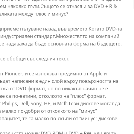
ем няколко пъти.Същото се отнася и за DVD + R &
азликата между плюс и минус?
едприеме пътуване назад във времето.Когато DVD-та
ло индустриален стандарт.Множествпто на компаний
е се надяваха да бъде основната форма на бъдещето.
се обобщи със следния текст:
 Pioneer, и се използва предимно от Apple и
бъдат написани в един слой върху повърхността на
ържа от DVD формат, но по никакъв начин не е
е са по-евтини, отколкото на "плюс" формат.
hilips, Dell, Sony, HP, и Mcft.Тези дискове могат да
а малко по-добри от отколкото на "минус"
ацитет, те са малко по-скъпи от "минус" дискове.
 разликата между DVD-ROM и DVD + RW, или други