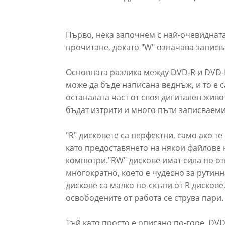
Първо, нека започнем с най-очевидната р
прочитане, докато "W" означава записв
Основната разлика между DVD-R и DVD-R
може да бъде написана веднъж, и то е с
останалата част от своя дигитален живо
бъдат изтрити и много пъти записваеми
"R" дисковете са перфектни, само ако т
като предоставянето на някои файлове 
компютри."RW" дискове имат сила по от
многократно, което е чудесно за рутинна
дискове са малко по-скъпи от R дискове
освободените от работа се струва пари.
Тъй като просто е описано по-горе, DV