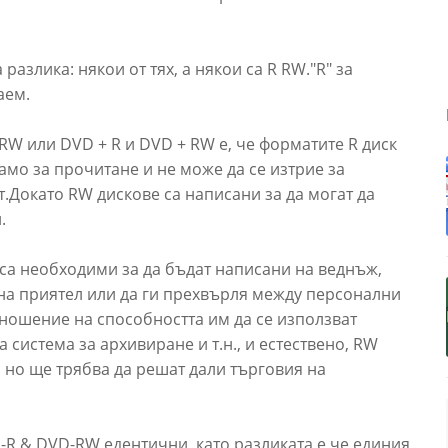
азлика: някои от тях, а някои са R RW."R" за
аем.
W или DVD + R и DVD + RW е, че форматите R диск
амо за прочитане и не може да се изтрие за
т.Докато RW дискове са написани за да могат да
.
е са необходими за да бъдат написани на веднъж,
на приятел или да ги прехвърля между персонални
ношение на способността им да се използват
 система за архивиране и т.н., и естествено, RW
, но ще трябва да решат дали търговия на
D-R & DVD-RW едентични, като разликата е че единия