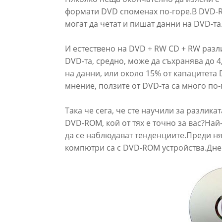
формати DVD споменах по-горе.В DVD-R
могат да четат и пишат данни на DVD-та
И естествено на DVD + RW CD + RW разли
DVD-та, средно, може да съхранява до 4
на данни, или около 15% от капацитета 
мнение, ползите от DVD-та са много по-
Така че сега, че сте научили за разлик
DVD-ROM, кой от тях е точно за вас?Най
да се наблюдават тенденциите.Преди н
компютри са с DVD-ROM устройства.Днес