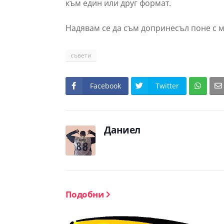
към един или друг формат.
Надявам се да съм допринесъл поне с м
съвети
Facebook
Twitter
Даниел
Подобни