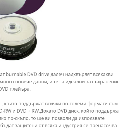
ат burnable DVD drive далеч надхвърлят всякакви
много повече данни, и те са идеални за съхранение
 DVD плейъра.
s , които поддържат всички по-големи формати съм
VD-RW и DVD + RW.Докато DVD диск, който поддържа
ко по-скъпо, то ще ви позволи да използвате
 бъдат защитени от всяка индустрия се пренасочва