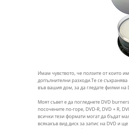
Имам чувството, че ползите от които им
допълнителни разходи.Те се съхранява 
във вашия дом, за да гледате филми на
Моят съвет е да погледнете DVD burner
посочените по-горе, DVD-R, DVD + R, D
всички тези формати могат да бъдат мал
всякакъв вид диск за запис на DVD и ще