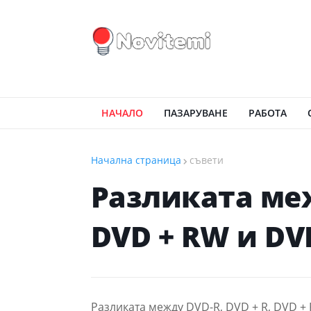
НАЧАЛО
ПАЗАРУВАНЕ
РАБОТА
Начална страница
съвети
Разликата меж
DVD + RW и D
Разликата между DVD-R, DVD + R, DVD +