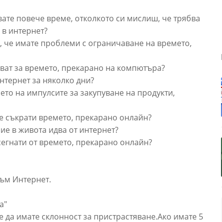
вате повече време, отколкото си мислиш, че трябва
 в интернет?
е, че имате проблеми с ограничаване на времето,
кват за времето, прекарано на компютъра?
интернет за няколко дни?
то на импулсите за закупуване на продукти,
се съкрати времето, прекарано онлайн?
ие в живота идва от интернет?
сегнати от времето, прекарано онлайн?
ъм Интернет.
а"
е да имате склонност за пристрастяване.Ако имате 5