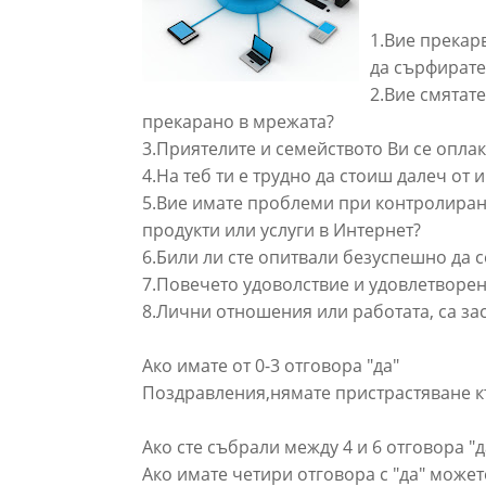
1.Вие прекар
да сърфирате
2.Вие смятат
прекарано в мрежата?
3.Приятелите и семейството Ви се опла
4.На теб ти е трудно да стоиш далеч от 
5.Вие имате проблеми при контролиране
продукти или услуги в Интернет?
6.Били ли сте опитвали безуспешно да 
7.Повечето удоволствие и удовлетворен
8.Лични отношения или работата, са за
Ако имате от 0-3 отговора "да"
Поздравления,нямате пристрастяване к
Ако сте събрали между 4 и 6 отговора "д
Ако имате четири отговора с "да" может