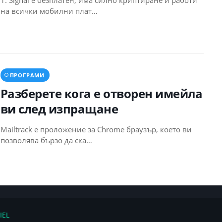
на всички мобилни плат…
ПРОГРАМИ
Разберете кога е отворен имейла
ви след изпращане
Mailtrack е проложение за Chrome браузър, което ви
позволява бързо да ска…
IEL