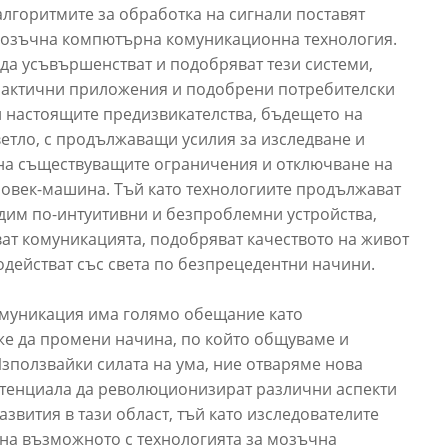
алгоритмите за обработка на сигнали поставят
озъчна компютърна комуникационна технология.
да усъвършенстват и подобряват тези системи,
рактични приложения и подобрени потребителски
 настоящите предизвикателства, бъдещето на
тло, с продължаващи усилия за изследване и
на съществуващите ограничения и отключване на
овек-машина. Тъй като технологиите продължават
дим по-интуитивни и безпроблемни устройства,
ат комуникацията, подобряват качеството на живот
одействат със света по безпрецедентни начини.
муникация има голямо обещание като
е да промени начина, по който общуваме и
Използвайки силата на ума, ние отваряме нова
отенциала да революционизират различни аспекти
звития в тази област, тъй като изследователите
на възможното с технологията за мозъчна