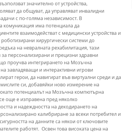
възползват значително от устройства,
оляват да общуват, да управляват инвалидни
адачи с по-голяма независимост. В
 комуникация има потенциала да
иентите взаимодействат с медицински устройства и
а роботизирани хирургически системи до
редъка на невралната рехабилитация, тази
 за персонализирани и прецизни здравни
ъщо проучва интегрирането на Мозъчна
на завладяващи и интерактивни игрови
лират герои, да навигират във виртуални среди и да
 мислите си, добавяйки ново измерение на
Докато потенциалът на Мозъчна компютърна
се още е изправена пред няколко
остта и надеждността на декодирането на
ерсонализирано калибриране за всеки потребител и
сигурността на данните са някои от ключовите
ателите работят. Освен това високата цена на