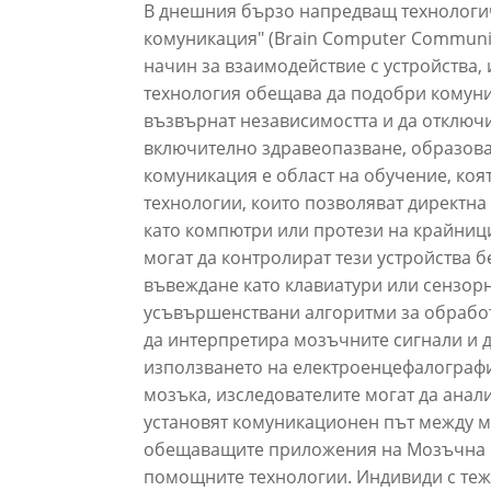
В днешния бързо напредващ технологи
комуникация" (Brain Computer Communi
начин за взаимодействие с устройства, 
технология обещава да подобри комуник
възвърнат независимостта и да отключ
включително здравеопазване, образов
комуникация е област на обучение, коя
технологии, които позволяват директн
като компютри или протези на крайници
могат да контролират тези устройства 
въвеждане като клавиатури или сензорн
усъвършенствани алгоритми за обработ
да интерпретира мозъчните сигнали и д
използването на електроенцефалография
мозъка, изследователите могат да анал
установят комуникационен път между мо
обещаващите приложения на Мозъчна к
помощните технологии. Индивиди с теж