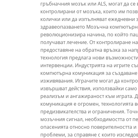
гръбначния мозък или ALS, могат да се 
контролирани от мозъка, които им позв
колички или да изпълняват ежедневни з
здравеопазването Мозъчна компютърна
революционизира начина, по който пац
получават лечение. От контролиране н
предоставяне на обратна връзка за нап
технология предлага нови възможности
интервенции.
Индустрията на игрите с
компютърна комуникация за създаване 
изживявания. Играчите могат да контро
извършват действия, използвайки само
реализъм и ангажираност към играта. 
комуникация е огромен, технологията в
предизвикателства и ограничения. Точн
мозъчния сигнал, необходимостта от п
опасенията относно поверителността и 
проблеми, за справяне с които изследов