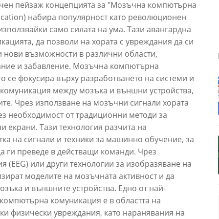
чен пейзаж концепцията за "Мозъчна компютърна
cation) набира популярност като революционен
използвайки само силата на ума. Тази авангардна
ацията, да позволи на хората с увреждания да си
и нови възможности в различни области,
ание и забавление. Мозъчна компютърна
то се фокусира върху разработването на системи и
а комуникация между мозъка и външни устройства,
те. Чрез използване на мозъчни сигнали хората
без необходимост от традиционни методи за
и екрани. Тази технология разчита на
ка на сигнали и техники за машинно обучение, за
а ги преведе в действащи команди. Чрез
 (EEG) или други технологии за изобразяване на
изират моделите на мозъчната активност и да
зъка и външните устройства. Едно от най-
омпютърна комуникация е в областта на
ки физически увреждания, като наранявания на