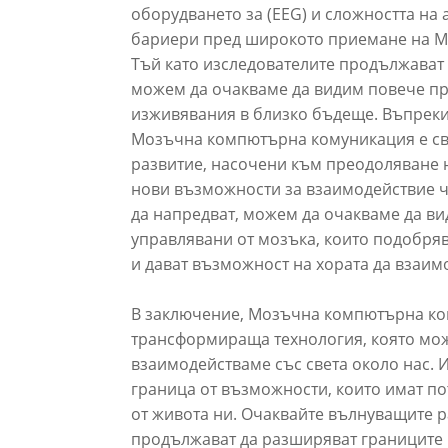
оборудването за (EEG) и сложността на 
бариери пред широкото приемане на М
Тъй като изследователите продължават 
можем да очакваме да видим повече п
изживявания в близко бъдеще. Въпреки
Мозъчна компютърна комуникация е све
развитие, насочени към преодоляване 
нови възможности за взаимодействие ч
да напредват, можем да очакваме да ви
управлявани от мозъка, които подобряв
и дават възможност на хората да взаим
В заключение, Мозъчна компютърна ко
трансформираща технология, която мож
взаимодействаме със света около нас. 
граница от възможности, които имат п
от живота ни. Очаквайте вълнуващите ра
продължават да разширяват границите 