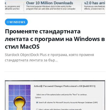
WINDOWS
Променяте стандартната
лентата с програми на Windows в
стил MacOS
Stardock ObjectDock Plus е програма, която променя
стандартната лентата за бър…