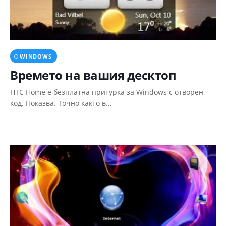
WINDOWS
Времето на вашия десктоп
HTC Home е безплатна притурка за Windows с отворен
код. Показва. Точно както в…